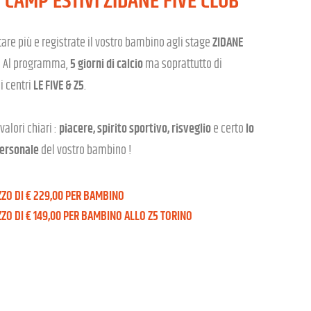
 CAMP ESTIVI ZIDANE FIVE CLUB
are più e registrate il vostro bambino agli stage
ZIDANE
! Al programma,
5 giorni di calcio
ma soprattutto di
i centri
LE FIVE & Z5
.
 valori chiari :
piacere, spirito sportivo, risveglio
e certo
lo
personale
del vostro bambino !
ZZO DI € 229,00 PER BAMBINO
ZZO DI € 149,00 PER BAMBINO ALLO Z5 TORINO