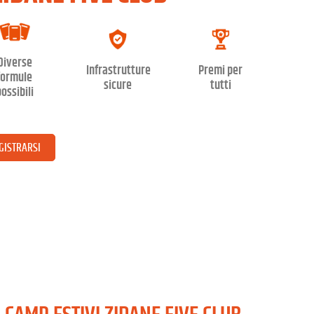
Diverse
Infrastrutture
Premi per
formule
sicure
tutti
ossibili
GISTRARSI