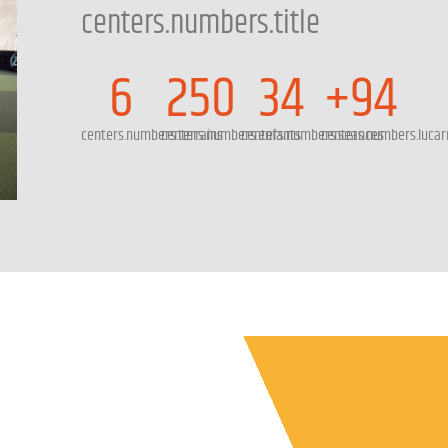
centers.numbers.title
6
250
34
+94
centers.numbers.terrains
centers.numbers.enfants
centers.numbers.seances
centers.numbers.lucar