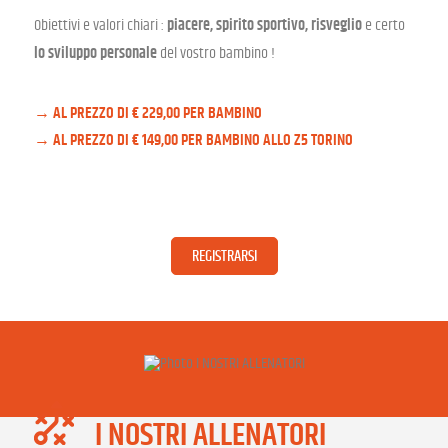
Obiettivi e valori chiari :
piacere, spirito sportivo, risveglio
e certo
lo sviluppo personale
del vostro bambino !
AL PREZZO DI € 229,00 PER BAMBINO
AL PREZZO DI € 149,00 PER BAMBINO ALLO Z5 TORINO
REGISTRARSI
I NOSTRI ALLENATORI